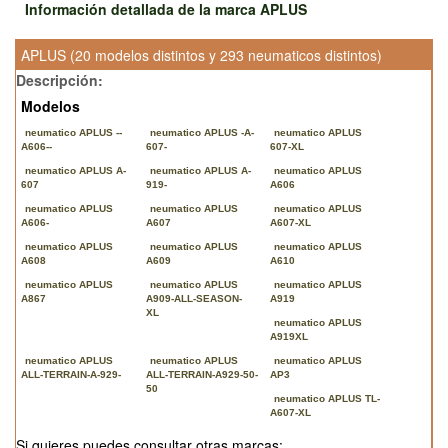
Información detallada de la marca APLUS
APLUS (20 modelos distintos y 293 neumaticos distintos)
Descripción:
Modelos
neumatico APLUS --
neumatico APLUS -A-
neumatico APLUS
A606--
607-
607-XL
neumatico APLUS A-
neumatico APLUS A-
neumatico APLUS
607
919-
A606
neumatico APLUS
neumatico APLUS
neumatico APLUS
A606-
A607
A607-XL
neumatico APLUS
neumatico APLUS
neumatico APLUS
A608
A609
A610
neumatico APLUS
neumatico APLUS
neumatico APLUS
A867
A909-ALL-SEASON-
A919
XL
neumatico APLUS
A919XL
neumatico APLUS
neumatico APLUS
neumatico APLUS
ALL-TERRAIN-A-929-
ALL-TERRAIN-A929-50-
AP3
50
neumatico APLUS TL-
A607-XL
Si quieres puedes consultar otras marcas: