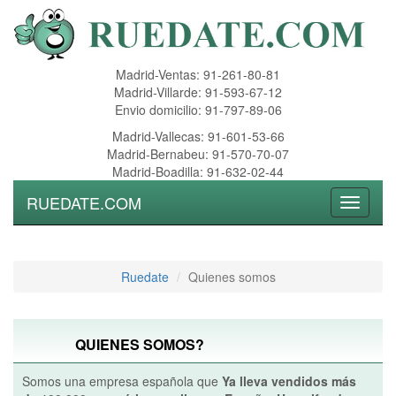
Madrid-Ventas: 91-261-80-81
Madrid-Villarde: 91-593-67-12
Envio domicilio: 91-797-89-06
Madrid-Vallecas: 91-601-53-66
Madrid-Bernabeu: 91-570-70-07
Madrid-Boadilla: 91-632-02-44
RUEDATE.COM
Toggle
navigati
Ruedate
Quienes somos
QUIENES SOMOS?
Somos una empresa española que
Ya lleva vendidos más