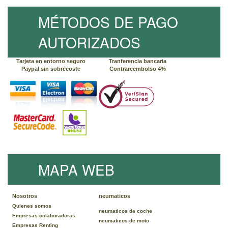
MÉTODOS DE PAGO
AUTORIZADOS
Tarjeta en entorno seguro
Tranferencia bancaria
Paypal sin sobrecoste
Contrareembolso 4%
MAPA WEB
Nosotros
neumaticos
Quienes somos
neumaticos de coche
Empresas colaboradoras
neumaticos de moto
Empresas Renting